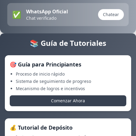
WhatsApp Oficial
✅
Chatear
Chat verificado
📚 Guía de Tutoriales
🎯 Guía para Principiantes
Proceso de inicio rápido
Sistema de seguimiento de progreso
Mecanismo de logros e incentivos
Comenzar Ahora
💰 Tutorial de Depósito