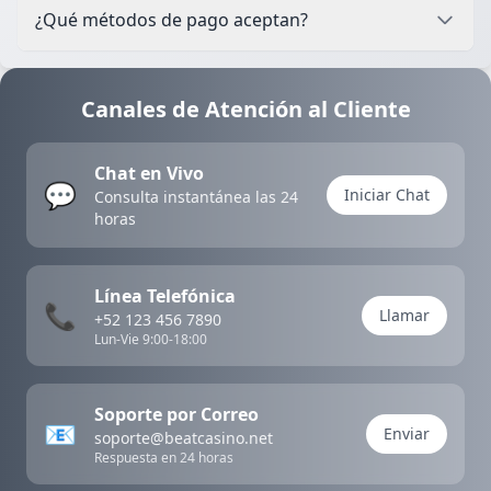
¿Qué métodos de pago aceptan?
Canales de Atención al Cliente
Chat en Vivo
💬
Iniciar Chat
Consulta instantánea las 24
horas
Línea Telefónica
📞
Llamar
+52 123 456 7890
Lun-Vie 9:00-18:00
Soporte por Correo
📧
Enviar
soporte@beatcasino.net
Respuesta en 24 horas